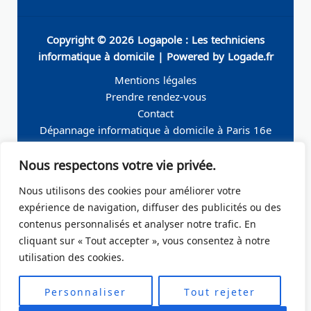
Copyright © 2026 Logapole : Les techniciens
informatique à domicile | Powered by Logade.fr
Mentions légales
Prendre rendez-vous
Contact
Dépannage informatique à domicile à Paris 16e
Dépannage informatique à domicile à Neuilly-sur-
Nous respectons votre vie privée.
Seine
Dépannage informatique à domicile à Levallois-
Nous utilisons des cookies pour améliorer votre
Perret
expérience de navigation, diffuser des publicités ou des
Dépannage informatique à domicile à Paris 19e
contenus personnalisés et analyser notre trafic. En
Dépannage informatique à domicile à Paris 17e
cliquant sur « Tout accepter », vous consentez à notre
Dépannage informatique à domicile – Boulogne-
utilisation des cookies.
Billancourt 92
Dépannage informatique à domicile à Paris Ile de
Personnaliser
Tout rejeter
France