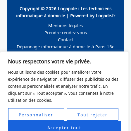
Copyright © 2026 Logapole : Les techniciens
informatique à domicile | Powered by Logade.fr
Mentions légales
Prendre rendez-vous
Contact
Dépannage informatique à domicile à Paris 16e
Dépannage informatique à domicile à Neuilly-sur-
Nous respectons votre vie privée.
Seine
Dépannage informatique à domicile à Levallois-
Nous utilisons des cookies pour améliorer votre
Perret
expérience de navigation, diffuser des publicités ou des
Dépannage informatique à domicile à Paris 19e
contenus personnalisés et analyser notre trafic. En
Dépannage informatique à domicile à Paris 17e
cliquant sur « Tout accepter », vous consentez à notre
Dépannage informatique à domicile – Boulogne-
utilisation des cookies.
Billancourt 92
Dépannage informatique à domicile à Paris Ile de
Personnaliser
Tout rejeter
France
Accepter tout