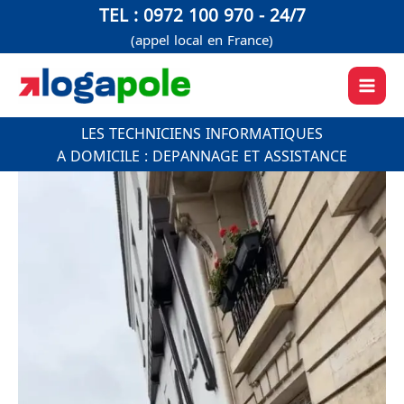
Aller
TEL : 0972 100 970 - 24/7
au
(appel local en France)
contenu
LES TECHNICIENS INFORMATIQUES
A DOMICILE : DEPANNAGE ET ASSISTANCE