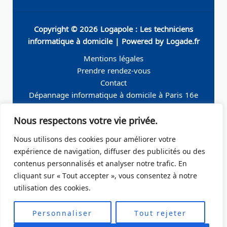
Copyright © 2026 Logapole : Les techniciens
informatique à domicile | Powered by Logade.fr
Mentions légales
Prendre rendez-vous
Contact
Dépannage informatique à domicile à Paris 16e
Dépannage informatique à domicile à Neuilly-sur-
Nous respectons votre vie privée.
Seine
Dépannage informatique à domicile à Levallois-
Nous utilisons des cookies pour améliorer votre
Perret
expérience de navigation, diffuser des publicités ou des
Dépannage informatique à domicile à Paris 19e
contenus personnalisés et analyser notre trafic. En
Dépannage informatique à domicile à Paris 17e
cliquant sur « Tout accepter », vous consentez à notre
Dépannage informatique à domicile – Boulogne-
utilisation des cookies.
Billancourt 92
Dépannage informatique à domicile à Paris Ile de
Personnaliser
Tout rejeter
France