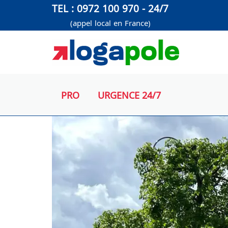
Aller
TEL : 0972 100 970 - 24/7
au
(appel local en France)
contenu
PRO
URGENCE 24/7