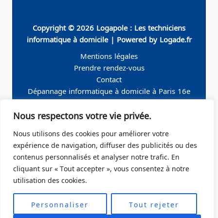
Copyright © 2026 Logapole : Les techniciens
informatique à domicile | Powered by Logade.fr
Mentions légales
Prendre rendez-vous
Contact
Dépannage informatique à domicile à Paris 16e
Dépannage informatique à domicile à Neuilly-sur-
Nous respectons votre vie privée.
Seine
Dépannage informatique à domicile à Levallois-
Nous utilisons des cookies pour améliorer votre
Perret
expérience de navigation, diffuser des publicités ou des
Dépannage informatique à domicile à Paris 19e
contenus personnalisés et analyser notre trafic. En
Dépannage informatique à domicile à Paris 17e
cliquant sur « Tout accepter », vous consentez à notre
Dépannage informatique à domicile – Boulogne-
utilisation des cookies.
Billancourt 92
Dépannage informatique à domicile à Paris Ile de
Personnaliser
Tout rejeter
France