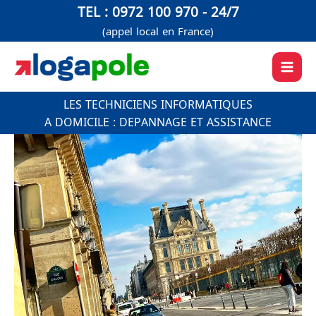
Aller
TEL : 0972 100 970 - 24/7
au
(appel local en France)
contenu
LES TECHNICIENS INFORMATIQUES
A DOMICILE : DEPANNAGE ET ASSISTANCE