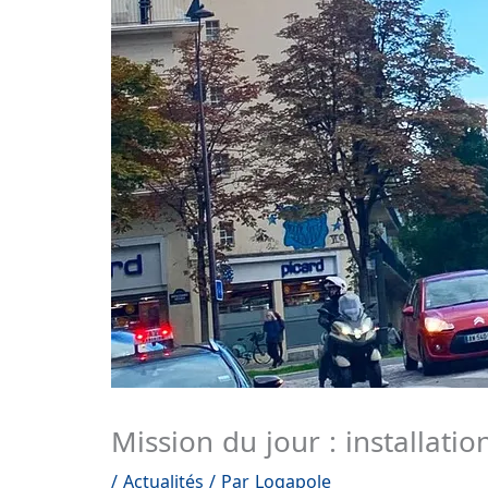
Mission du jour : installati
/
Actualités
/ Par
Logapole