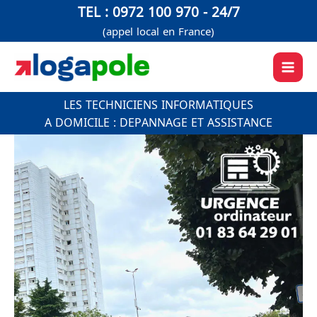
Aller
TEL : 0972 100 970 - 24/7
au
(appel local en France)
contenu
LES TECHNICIENS INFORMATIQUES
A DOMICILE : DEPANNAGE ET ASSISTANCE