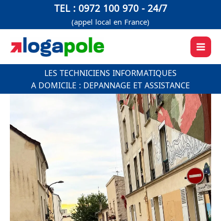
Aller
TEL : 0972 100 970 - 24/7
au
(appel local en France)
contenu
LES TECHNICIENS INFORMATIQUES
A DOMICILE : DEPANNAGE ET ASSISTANCE