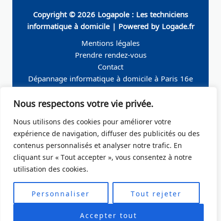
Copyright © 2026 Logapole : Les techniciens
informatique à domicile | Powered by Logade.fr
Mentions légales
Prendre rendez-vous
Contact
Dépannage informatique à domicile à Paris 16e
Dépannage informatique à domicile à Neuilly-sur-
Nous respectons votre vie privée.
Seine
Dépannage informatique à domicile à Levallois-
Nous utilisons des cookies pour améliorer votre
Perret
expérience de navigation, diffuser des publicités ou des
Dépannage informatique à domicile à Paris 19e
contenus personnalisés et analyser notre trafic. En
Dépannage informatique à domicile à Paris 17e
cliquant sur « Tout accepter », vous consentez à notre
Dépannage informatique à domicile – Boulogne-
utilisation des cookies.
Billancourt 92
Dépannage informatique à domicile à Paris Ile de
Personnaliser
Tout rejeter
France
Accepter tout